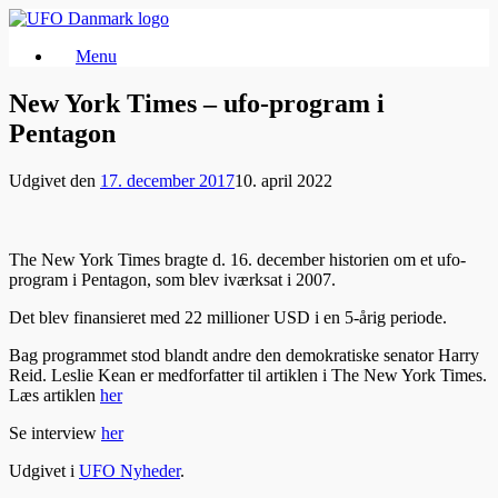
Gå
til
Menu
indhold
New York Times – ufo-program i
Pentagon
Udgivet den
17. december 2017
10. april 2022
The New York Times bragte d. 16. december historien om et ufo-
program i Pentagon, som blev iværksat i 2007.
Det blev finansieret med 22 millioner USD i en 5-årig periode.
Bag programmet stod blandt andre den demokratiske senator Harry
Reid. Leslie Kean er medforfatter til artiklen i The New York Times.
Læs artiklen
her
Se interview
her
Udgivet i
UFO Nyheder
.