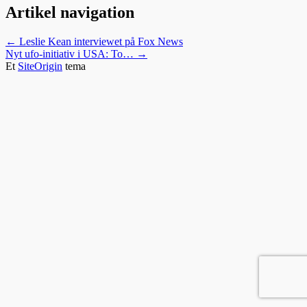
Artikel navigation
←
Leslie Kean interviewet på Fox News
Nyt ufo-initiativ i USA: To…
→
Et
SiteOrigin
tema