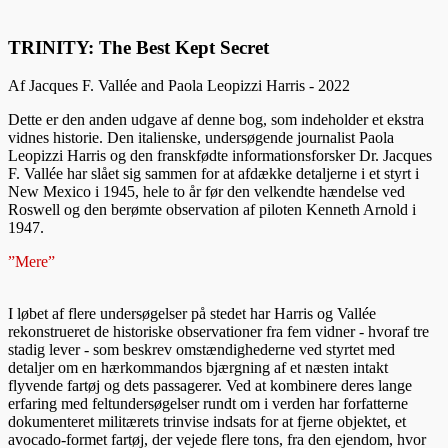
TRINITY: The Best Kept Secret
Af Jacques F. Vallée and Paola Leopizzi Harris - 2022
Dette er den anden udgave af denne bog, som indeholder et ekstra
vidnes historie. Den italienske, undersøgende journalist Paola
Leopizzi Harris og den franskfødte informationsforsker Dr. Jacques
F. Vallée har slået sig sammen for at afdække detaljerne i et styrt i
New Mexico i 1945, hele to år før den velkendte hændelse ved
Roswell og den berømte observation af piloten Kenneth Arnold i
1947.
”Mere”
I løbet af flere undersøgelser på stedet har Harris og Vallée
rekonstrueret de historiske observationer fra fem vidner - hvoraf tre
stadig lever - som beskrev omstændighederne ved styrtet med
detaljer om en hærkommandos bjærgning af et næsten intakt
flyvende fartøj og dets passagerer. Ved at kombinere deres lange
erfaring med feltundersøgelser rundt om i verden har forfatterne
dokumenteret militærets trinvise indsats for at fjerne objektet, et
avocado-formet fartøj, der vejede flere tons, fra den ejendom, hvor