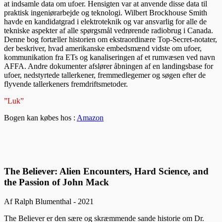
at indsamle data om ufoer. Hensigten var at anvende disse data til
praktisk ingeniørarbejde og teknologi. Wilbert Brockhouse Smith
havde en kandidatgrad i elektroteknik og var ansvarlig for alle de
tekniske aspekter af alle spørgsmål vedrørende radiobrug i Canada.
Denne bog fortæller historien om ekstraordinære Top-Secret-notater,
der beskriver, hvad amerikanske embedsmænd vidste om ufoer,
kommunikation fra ETs og kanaliseringen af et rumvæsen ved navn
AFFA. Andre dokumenter afslører åbningen af en landingsbase for
ufoer, nedstyrtede tallerkener, fremmedlegemer og søgen efter de
flyvende tallerkeners fremdriftsmetoder.
”Luk”
Bogen kan købes hos :
Amazon
The Believer: Alien Encounters, Hard Science, and
the Passion of John Mack
Af Ralph Blumenthal - 2021
The Believer er den sære og skræmmende sande historie om Dr.