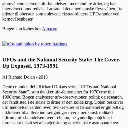
atomvåbenrelaterede ufo-hændelser i mere end tre årtier, og har
interviewet hundredvis af ansatte i det amerikanske flyvevåben, fra
piloter til oberster, som oplevede ekstraordinære UFO-møder ved
kernevåbenbaser.
Bogen kan købes hos
Amazon
UFOs and the National Security State: The Cover-
Up Exposed, 1973-1991
Af Richard Dolan - 2013
Dette er anden del i Richard Dolans serie, "UFOs and National
Security State", som dækker ufo-fænomenet fra 1970'erne til i
1990'erne. Bogen analyserer ufo-observationer, politik og research,
der fandt sted i de sidste to årtier af den kolde krig. Dolan beskriver
ufo-hændelser verden over, hvilket viser at fænomenet er globalt og
inkluderer bl.a. flere indtrængninger over amerikansk militært
luftrum, ufo-hændelsen over Teheran, besynderlige objekter i
jordens kredsløb set af sovjetiske og amerikanske astronauter osv.