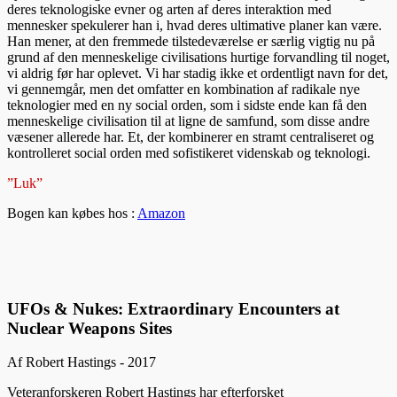
deres teknologiske evner og arten af deres interaktion med
mennesker spekulerer han i, hvad deres ultimative planer kan være.
Han mener, at den fremmede tilstedeværelse er særlig vigtig nu på
grund af den menneskelige civilisations hurtige forvandling til noget,
vi aldrig før har oplevet. Vi har stadig ikke et ordentligt navn for det,
vi gennemgår, men det omfatter en kombination af radikale nye
teknologier med en ny social orden, som i sidste ende kan få den
menneskelige civilisation til at ligne de samfund, som disse andre
væsener allerede har. Et, der kombinerer en stramt centraliseret og
kontrolleret social orden med sofistikeret videnskab og teknologi.
”Luk”
Bogen kan købes hos :
Amazon
UFOs & Nukes: Extraordinary Encounters at
Nuclear Weapons Sites
Af Robert Hastings - 2017
Veteranforskeren Robert Hastings har efterforsket