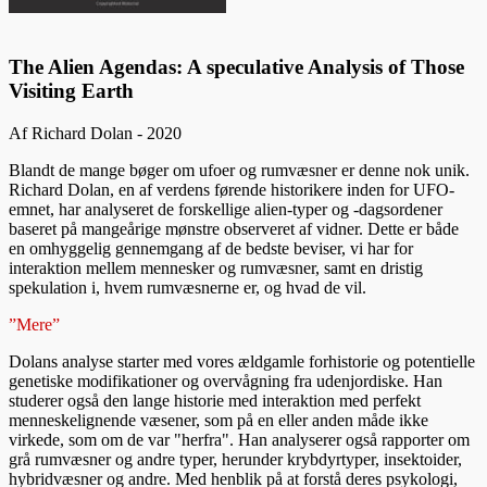
The Alien Agendas: A speculative Analysis of Those
Visiting Earth
Af Richard Dolan - 2020
Blandt de mange bøger om ufoer og rumvæsner er denne nok unik.
Richard Dolan, en af verdens førende historikere inden for UFO-
emnet, har analyseret de forskellige alien-typer og -dagsordener
baseret på mangeårige mønstre observeret af vidner. Dette er både
en omhyggelig gennemgang af de bedste beviser, vi har for
interaktion mellem mennesker og rumvæsner, samt en dristig
spekulation i, hvem rumvæsnerne er, og hvad de vil.
”Mere”
Dolans analyse starter med vores ældgamle forhistorie og potentielle
genetiske modifikationer og overvågning fra udenjordiske. Han
studerer også den lange historie med interaktion med perfekt
menneskelignende væsener, som på en eller anden måde ikke
virkede, som om de var "herfra". Han analyserer også rapporter om
grå rumvæsner og andre typer, herunder krybdyrtyper, insektoider,
hybridvæsner og andre. Med henblik på at forstå deres psykologi,