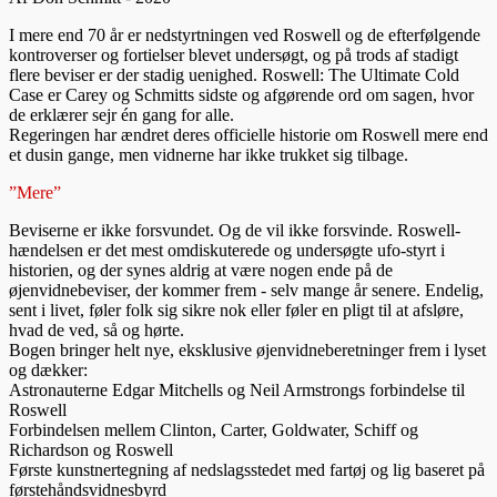
I mere end 70 år er nedstyrtningen ved Roswell og de efterfølgende
kontroverser og fortielser blevet undersøgt, og på trods af stadigt
flere beviser er der stadig uenighed. Roswell: The Ultimate Cold
Case er Carey og Schmitts sidste og afgørende ord om sagen, hvor
de erklærer sejr én gang for alle.
Regeringen har ændret deres officielle historie om Roswell mere end
et dusin gange, men vidnerne har ikke trukket sig tilbage.
”Mere”
Beviserne er ikke forsvundet. Og de vil ikke forsvinde. Roswell-
hændelsen er det mest omdiskuterede og undersøgte ufo-styrt i
historien, og der synes aldrig at være nogen ende på de
øjenvidnebeviser, der kommer frem - selv mange år senere. Endelig,
sent i livet, føler folk sig sikre nok eller føler en pligt til at afsløre,
hvad de ved, så og hørte.
Bogen bringer helt nye, eksklusive øjenvidneberetninger frem i lyset
og dækker:
Astronauterne Edgar Mitchells og Neil Armstrongs forbindelse til
Roswell
Forbindelsen mellem Clinton, Carter, Goldwater, Schiff og
Richardson og Roswell
Første kunstnertegning af nedslagsstedet med fartøj og lig baseret på
førstehåndsvidnesbyrd