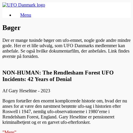
Gå
til
Menu
indhold
Bøger
Der er mange tusinde bøger om ufo-emnet, nogle gode andre mindre
gode. Her er et lille udvalg, som UFO Danmarks medlemmer kan
anbefale. Se også hvilke dokumentarfilm, der anbefales. Link findes
øverste på forsiden.
NON-HUMAN: The Rendlesham Forest UFO
Incidents: 42 Years of Denial
Af Gary Heseltine - 2023
Bogen fortæller den enormt komplicerede historie om, hvad der nu
anses for at være den næstmest berømte ufo-sag i historien efter
Roswell i 1947, nemlig ufo-observationerne i 1980’erne i
Rendelsham Forest, England. Gary Heseltine er pensioneret
kriminalbetjent og er en garvet ufo-efterforsker.
”Mere”