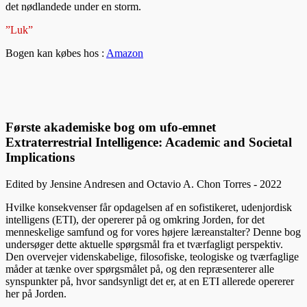
det nødlandede under en storm.
”Luk”
Bogen kan købes hos :
Amazon
Første akademiske bog om ufo-emnet
Extraterrestrial Intelligence: Academic and Societal
Implications
Edited by Jensine Andresen and Octavio A. Chon Torres - 2022
Hvilke konsekvenser får opdagelsen af en sofistikeret, udenjordisk
intelligens (ETI), der opererer på og omkring Jorden, for det
menneskelige samfund og for vores højere læreanstalter? Denne bog
undersøger dette aktuelle spørgsmål fra et tværfagligt perspektiv.
Den overvejer videnskabelige, filosofiske, teologiske og tværfaglige
måder at tænke over spørgsmålet på, og den repræsenterer alle
synspunkter på, hvor sandsynligt det er, at en ETI allerede opererer
her på Jorden.