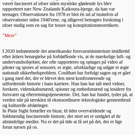
været fascineret af ufoer siden mystiske glødende lys blev
rapporteret nær New Zealands Kaikoura-bjerge, da han var
teenager. Observationen fra 1978 er blot én ud af tusindvis af
observationer siden 1940'erne, og alligevel betragtes forskning i
ufoer stadig som en sag for tosser og konspirationsteoretikere.
”Mere”
I 2020 indrømmede det amerikanske forsvarsministerium imidlertid
efter årtiers benægtelse på forbløffende vis, at de mærkelige luft- og
undervandsobjekter, der ofte rapporteres og optages på video af
piloter og spores af sensorer, er ægte, uforklarlige og udgør et ægte
nationalt sikkerhedsproblem. Coulthart har forfulgt sagen og er gået
i gang med det, der er blevet den mest konfronterende og
udfordrende historie i hans karriere. Han han har talt med vidner,
forskere, videnskabsmænd, spioner og embedsmænd og insidere fra
forsvaret og efterretningstjenesterne. Det, han har fundet, tyder på, at
verden står på tærsklen til ekstraordinære teknologiske gennembrud
og kulturelle afsløringer.
In Plain Sight fortæller en bizar, til tider overvældende og
fuldstændig fascinerende historie, der stort set er undgået af de
almindelige medier. Nu er det på tide at få set på det, der er lige
foran næsen på os.