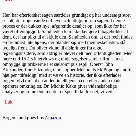
Han har efterforsket sagen særdeles grundigt og har undersøgt stort
set alt, der nogensinde er blevet offentliggjort om sagen. I denne
proces er der dukket nye, afgørende detaljer op, som ikke før har
været offentliggjort. Sandheden kan ikke længere tilbageholdes af
dem, der har pligt til at skjule den. Sandheden om, at der reelt findes
en fremmed intelligens, der blander sig med menneskeheden, står
tydeligt frem. Du bliver vidne til afsløringer fra ægte
regeringsinsidere, som aldrig er blevet delt med offentligheden. Med
mere end 15 års interviews og undersøgelser samler Ron James
omhyggeligt brikkerne i et sælsomt puslespil. Oberst John
Alexander, Lue Elizondo, Christopher Mellon, Nick Pope og andre
hjælper ‘tilfældigt’ med at væve en historie, der ikke efterlader
nogen tvivl om, at en anden intelligens på en eller anden måde
opererer omkring os. Dr. Michio Kaku giver videnskabelige
analyser og kommentarer, der er specifikke for det, vi ved.
”Luk”
Bogen kan købes hos
Amazon