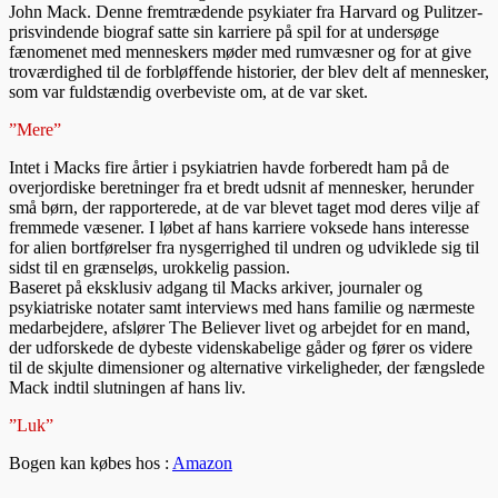
John Mack. Denne fremtrædende psykiater fra Harvard og Pulitzer-
prisvindende biograf satte sin karriere på spil for at undersøge
fænomenet med menneskers møder med rumvæsner og for at give
troværdighed til de forbløffende historier, der blev delt af mennesker,
som var fuldstændig overbeviste om, at de var sket.
”Mere”
Intet i Macks fire årtier i psykiatrien havde forberedt ham på de
overjordiske beretninger fra et bredt udsnit af mennesker, herunder
små børn, der rapporterede, at de var blevet taget mod deres vilje af
fremmede væsener. I løbet af hans karriere voksede hans interesse
for alien bortførelser fra nysgerrighed til undren og udviklede sig til
sidst til en grænseløs, urokkelig passion.
Baseret på eksklusiv adgang til Macks arkiver, journaler og
psykiatriske notater samt interviews med hans familie og nærmeste
medarbejdere, afslører The Believer livet og arbejdet for en mand,
der udforskede de dybeste videnskabelige gåder og fører os videre
til de skjulte dimensioner og alternative virkeligheder, der fængslede
Mack indtil slutningen af hans liv.
”Luk”
Bogen kan købes hos :
Amazon