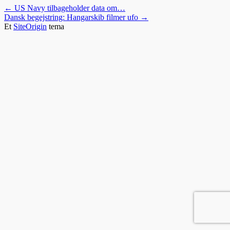
←
US Navy tilbageholder data om…
Dansk begejstring: Hangarskib filmer ufo
→
Et
SiteOrigin
tema