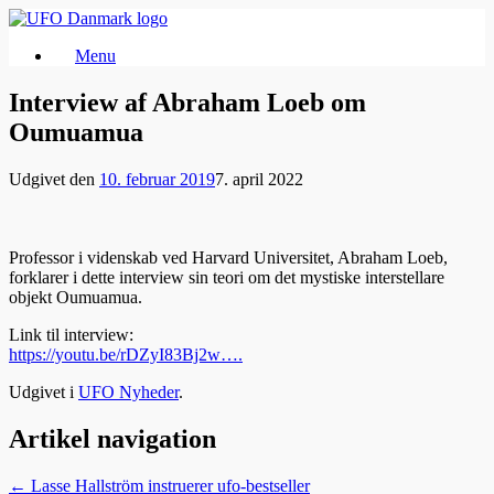
Gå
til
Menu
indhold
Interview af Abraham Loeb om
Oumuamua
Udgivet den
10. februar 2019
7. april 2022
Professor i videnskab ved Harvard Universitet, Abraham Loeb,
forklarer i dette interview sin teori om det mystiske interstellare
objekt Oumuamua.
Link til interview:
https://youtu.be/rDZyI83Bj2w….
Udgivet i
UFO Nyheder
.
Artikel navigation
←
Lasse Hallström instruerer ufo-bestseller