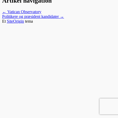
Artikel navigation
←
Vatican Observatory
Politikere og præsident kandidater
→
Et
SiteOrigin
tema