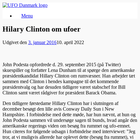
Gå
til
Menu
indhold
Hilary Clinton om ufoer
Udgivet den
3. januar 2016
10. april 2022
John Podesta opfordrede d. 29. september 2015 (på Twitter)
skuespiller og forfatter Lena Dunham til at spørge den amerikanske
præsidentkandidat Hillary Clinton om rumvæsner. Han arbejder tæt
sammen med Clinton i hendes kampagne til det kommende
præsidentvalg og har desuden tidligere været stabschef for Bill
Clinton samt været rådgiver for præsident Barack Obama.
Den tidligere førstedame Hillary Clinton har i slutningen af
december besøgt den lille avis Conway Daily Sun i New
Hampshire. I forbindelse med dette møde, har hun nævnt, at hun og
John Podesta sammen vil undersøge sagen til bunds, hvad angår den
amerikanske regerings viden om besøg fra rummet og ufo-emnet.
Hun citeres for følgende udsagn i forbindelse med interviewet: ”Jeg
tror, at vi muligvis allerede har oplevet dette (besøg fra rummet), vi