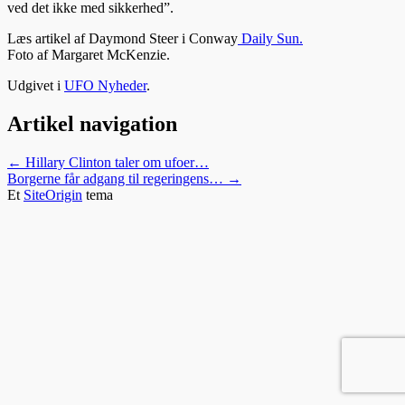
ved det ikke med sikkerhed”.
Læs artikel af Daymond Steer i Conway
Daily Sun.
Foto af Margaret McKenzie.
Udgivet i
UFO Nyheder
.
Artikel navigation
←
Hillary Clinton taler om ufoer…
Borgerne får adgang til regeringens…
→
Et
SiteOrigin
tema