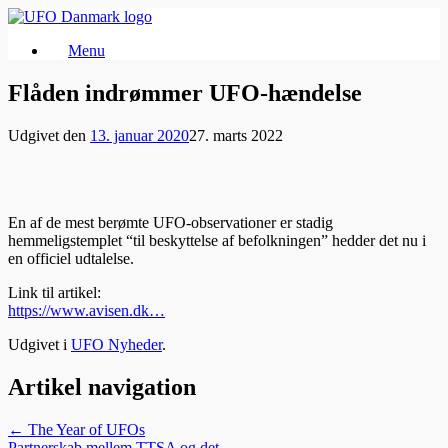
Gå
til
Menu
indhold
Flåden indrømmer UFO-hændelse
Udgivet den
13. januar 2020
27. marts 2022
En af de mest berømte UFO-observationer er stadig
hemmeligstemplet “til beskyttelse af befolkningen” hedder det nu i
en officiel udtalelse.
Link til artikel:
https://www.avisen.dk…
Udgivet i
UFO Nyheder
.
Artikel navigation
←
The Year of UFOs
Partnerskab mellem TTSA og det…
→